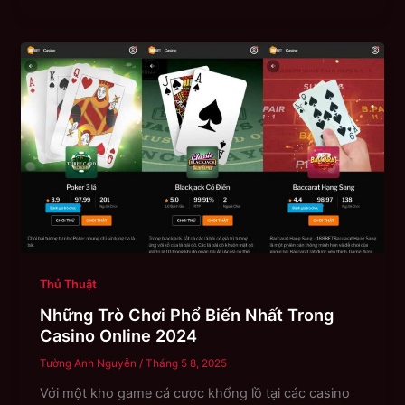
Thủ Thuật
Những Trò Chơi Phổ Biến Nhất Trong
Casino Online 2024
Tường Anh Nguyễn
/
Tháng 5 8, 2025
Với một kho game cá cược khổng lồ tại các casino