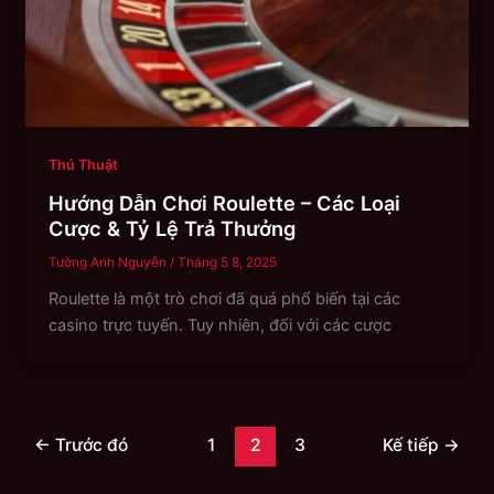
Thủ Thuật
Hướng Dẫn Chơi Roulette – Các Loại
Cược & Tỷ Lệ Trả Thưởng
Tường Anh Nguyễn
/
Tháng 5 8, 2025
Roulette là một trò chơi đã quá phổ biến tại các
casino trực tuyến. Tuy nhiên, đối với các cược
←
Trước đó
1
2
3
Kế tiếp
→