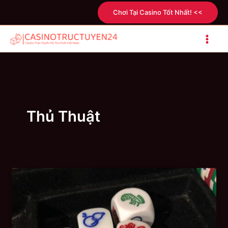
Nhảy
Chơi Tại Casino Tốt Nhất! <<
tới
nội
dung
Thủ Thuật