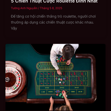
5 Chiến Thuật Cược Roulette Đỉnh Nhất
Tường Anh Nguyễn
/
Tháng 5 8, 2025
Để tăng cơ hội chiến thắng trò roulette, người chơi
thường áp dụng các chiến thuật cược khác nhau.
Vậy