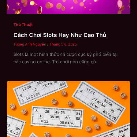
Thủ Thuật
Cách Chơi Slots Hay Như Cao Thủ
Tường Anh Nguyễn
/
Tháng 5 8, 2025
Slots là một hình thức cá cược cực kỳ phổ biến tại
các casino online. Trò chơi nào cũng có